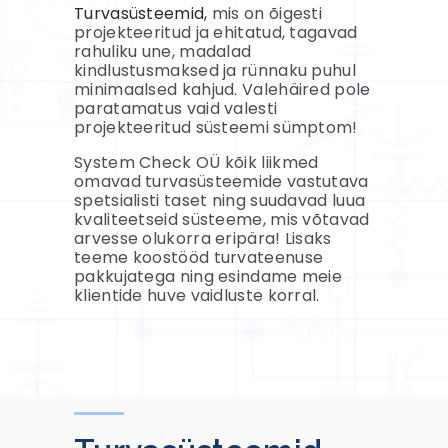
Turvasüsteemid,
mis on õigesti
projekteeritud ja ehitatud, tagavad
rahuliku une, madalad
kindlustusmaksed ja rünnaku puhul
minimaalsed kahjud. Valehäired pole
paratamatus vaid valesti
projekteeritud süsteemi sümptom!
System Check OÜ kõik liikmed
omavad turvasüsteemide vastutava
spetsialisti taset ning suudavad luua
kvaliteetseid süsteeme, mis võtavad
arvesse olukorra eripära! Lisaks
teeme koostööd turvateenuse
pakkujatega ning esindame meie
klientide huve vaidluste korral.