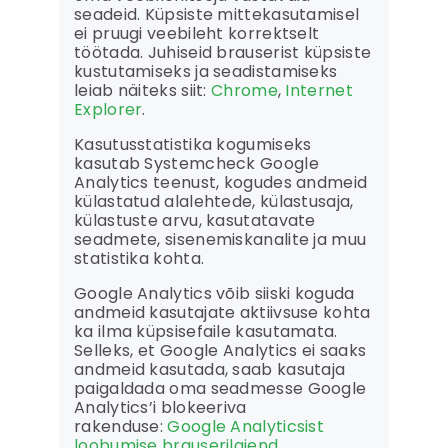
seadeid. Küpsiste mittekasutamisel
ei pruugi veebileht korrektselt
töötada. Juhiseid brauserist küpsiste
kustutamiseks ja seadistamiseks
leiab näiteks siit:
Chrome
,
Internet
Explorer
.
Kasutusstatistika kogumiseks
kasutab Systemcheck Google
Analytics teenust, kogudes andmeid
külastatud alalehtede, külastusaja,
külastuste arvu, kasutatavate
seadmete, sisenemiskanalite ja muu
statistika kohta.
Google Analytics võib siiski koguda
andmeid kasutajate aktiivsuse kohta
ka ilma küpsisefaile kasutamata.
Selleks, et Google Analytics ei saaks
andmeid kasutada, saab kasutaja
paigaldada oma seadmesse Google
Analytics’i blokeeriva
rakenduse:
Google Analyticsist
loobumise brauserilaiend
.