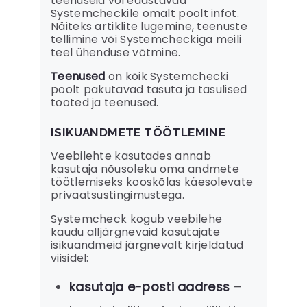
teenuseid või edastavad
Systemcheckile omalt poolt infot.
Näiteks artiklite lugemine, teenuste
tellimine või Systemcheckiga meili
teel ühenduse võtmine.
Teenused
on kõik Systemchecki
poolt pakutavad tasuta ja tasulised
tooted ja teenused.
ISIKUANDMETE TÖÖTLEMINE
Veebilehte kasutades annab
kasutaja nõusoleku oma andmete
töötlemiseks kooskõlas käesolevate
privaatsustingimustega.
Systemcheck kogub veebilehe
kaudu alljärgnevaid kasutajate
isikuandmeid järgnevalt kirjeldatud
viisidel:
kasutaja e-posti aadress
–