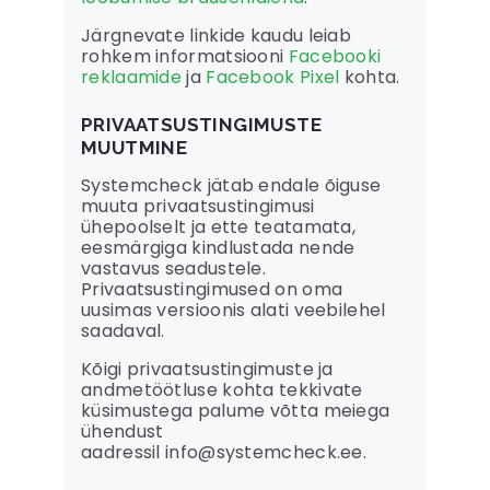
Järgnevate linkide kaudu leiab
rohkem informatsiooni
Facebooki
reklaamide
ja
Facebook Pixel
kohta.
PRIVAATSUSTINGIMUSTE
MUUTMINE
Systemcheck jätab endale õiguse
muuta privaatsustingimusi
ühepoolselt ja ette teatamata,
eesmärgiga kindlustada nende
vastavus seadustele.
Privaatsustingimused on oma
uusimas versioonis alati veebilehel
saadaval.
Kõigi privaatsustingimuste ja
andmetöötluse kohta tekkivate
küsimustega palume võtta meiega
ühendust
aadressil info@systemcheck.ee.