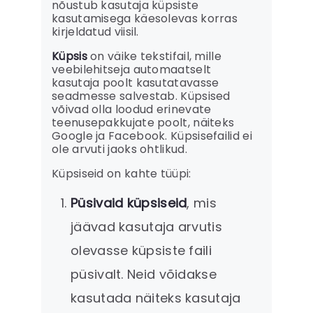
nõustub kasutaja küpsiste
kasutamisega käesolevas korras
kirjeldatud viisil.
Küpsis
on väike tekstifail, mille
veebilehitseja automaatselt
kasutaja poolt kasutatavasse
seadmesse salvestab. Küpsised
võivad olla loodud erinevate
teenusepakkujate poolt, näiteks
Google ja Facebook. Küpsisefailid ei
ole arvuti jaoks ohtlikud.
Küpsiseid on kahte tüüpi:
Püsivaid küpsiseid
, mis
jäävad kasutaja arvutis
olevasse küpsiste faili
püsivalt. Neid võidakse
kasutada näiteks kasutaja