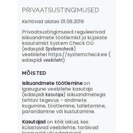
PRIVAATSUSTINGIMUSED
Kehtivad alates 01.06.2019
Privaatsustingimused reguleerivad
isikuandmete töötlemist ja küpsiste
kasutamist System Check OÜ
(edaspidi
)
Systemcheck
veebilehel https://systemcheck.ee (
edaspidi
).
veebileht
MÕISTED
Isikuandmete töötlemine
on
igasugune veebilehe kasutaja
(edaspidi
) isikuandmetega
kasutaja
tehtav tegevus – andmete
kogumine, töötlemine, talletamine,
parandamine või kustutamine.
Kasutajad
on kõik isikud, kes
külastavad veebilehte, tarbivad