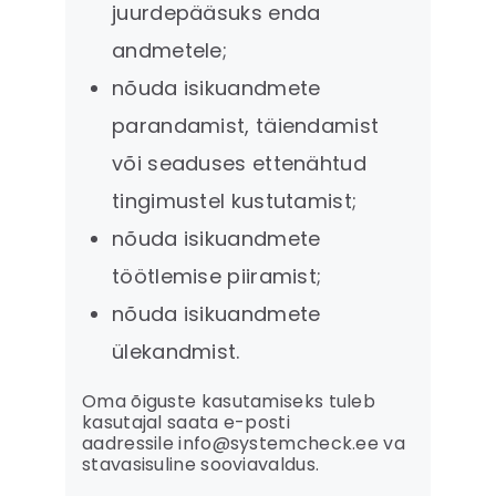
juurdepääsuks enda
andmetele;
nõuda isikuandmete
parandamist, täiendamist
või seaduses ettenähtud
tingimustel kustutamist;
nõuda isikuandmete
töötlemise piiramist;
nõuda isikuandmete
ülekandmist.
Oma õiguste kasutamiseks tuleb
kasutajal saata e-posti
aadressile info@systemcheck.ee va
stavasisuline sooviavaldus.