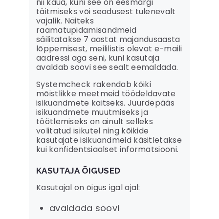
nii kaua, kuni see on eesmärgi
täitmiseks või seadusest tulenevalt
vajalik. Näiteks
raamatupidamisandmeid
säilitatakse 7 aastat majandusaasta
lõppemisest, meililistis olevat e-maili
aadressi aga seni, kuni kasutaja
avaldab soovi see sealt eemaldada.
Systemcheck rakendab kõiki
mõistlikke meetmeid töödeldavate
isikuandmete kaitseks. Juurdepääs
isikuandmete muutmiseks ja
töötlemiseks on ainult selleks
volitatud isikutel ning kõikide
kasutajate isikuandmeid käsitletakse
kui konfidentsiaalset informatsiooni.
KASUTAJA ÕIGUSED
Kasutajal on õigus igal ajal:
avaldada soovi