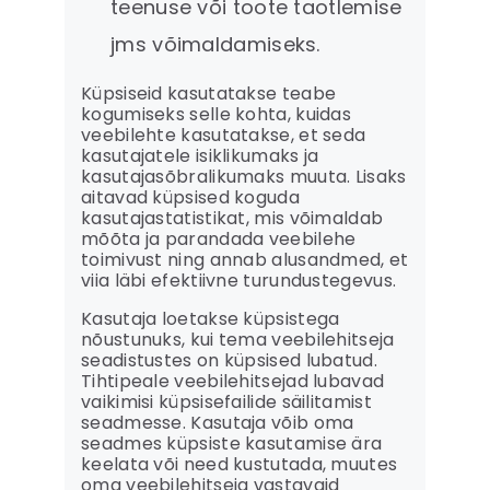
teenuse või toote taotlemise
jms võimaldamiseks.
Küpsiseid kasutatakse teabe
kogumiseks selle kohta, kuidas
veebilehte kasutatakse, et seda
kasutajatele isiklikumaks ja
kasutajasõbralikumaks muuta. Lisaks
aitavad küpsised koguda
kasutajastatistikat, mis võimaldab
mõõta ja parandada veebilehe
toimivust ning annab alusandmed, et
viia läbi efektiivne turundustegevus.
Kasutaja loetakse küpsistega
nõustunuks, kui tema veebilehitseja
seadistustes on küpsised lubatud.
Tihtipeale veebilehitsejad lubavad
vaikimisi küpsisefailide säilitamist
seadmesse. Kasutaja võib oma
seadmes küpsiste kasutamise ära
keelata või need kustutada, muutes
oma veebilehitseja vastavaid