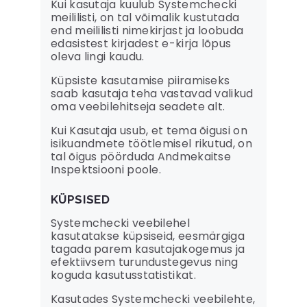
Kui kasutaja kuulub Systemchecki
meililisti, on tal võimalik kustutada
end meililisti nimekirjast ja loobuda
edasistest kirjadest e-kirja lõpus
oleva lingi kaudu.
Küpsiste kasutamise piiramiseks
saab kasutaja teha vastavad valikud
oma veebilehitseja seadete alt.
Kui Kasutaja usub, et tema õigusi on
isikuandmete töötlemisel rikutud, on
tal õigus pöörduda Andmekaitse
Inspektsiooni poole.
KÜPSISED
Systemchecki veebilehel
kasutatakse küpsiseid, eesmärgiga
tagada parem kasutajakogemus ja
efektiivsem turundustegevus ning
koguda kasutusstatistikat.
Kasutades Systemchecki veebilehte,