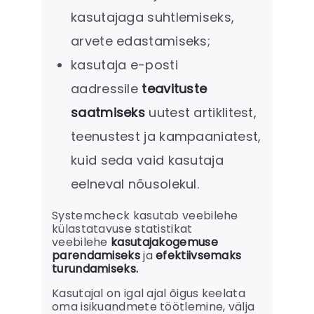
kasutajaga suhtlemiseks,
arvete edastamiseks;
kasutaja e-posti
aadressile
teavituste
saatmiseks
uutest artiklitest,
teenustest ja kampaaniatest,
kuid seda vaid kasutaja
eelneval nõusolekul.
Systemcheck kasutab veebilehe
külastatavuse statistikat
veebilehe
kasutajakogemuse
parendamiseks
ja
efektiivsemaks
turundamiseks.
Kasutajal on igal ajal õigus keelata
oma isikuandmete töötlemine, välja