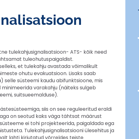
nalisatsioon
e tulekahjusignalisatsioon- ATS- kõik need
htsamat tuleohutuspaigaldist.
selleks, et tulekahju avastada võimalikult
nimeste ohutu evakuatsioon. Lisaks saab
 selle süsteemi kaudu abifunktsioone, mis
ad minimeerida varakahju (näiteks sulgeb
teemi, suitsueemalduse).
ästesüsteemiga, siis on see reguleeritud eraldi
aga on seotud kaks väga tähtsat määrust
d süsteeme ei tohi projekteerida, paigaldada ega
tusteta. Tulekahjusignalisatsiooni ülesehitus ja
lt lahti kirjutatud võrreldes teiste