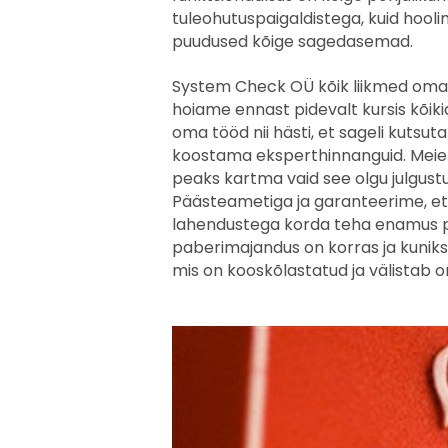
tuleohutuspaigaldistega, kuid hooli
puudused kõige sagedasemad.
System Check OÜ kõik liikmed omav
hoiame ennast pidevalt kursis kõik
oma tööd nii hästi, et sageli kutsu
koostama eksperthinnanguid. Meie e
peaks kartma vaid see olgu julgust
Päästeametiga ja garanteerime, et
lahendustega korda teha enamus pu
paberimajandus on korras ja kuniks
mis on kooskõlastatud ja välistab o