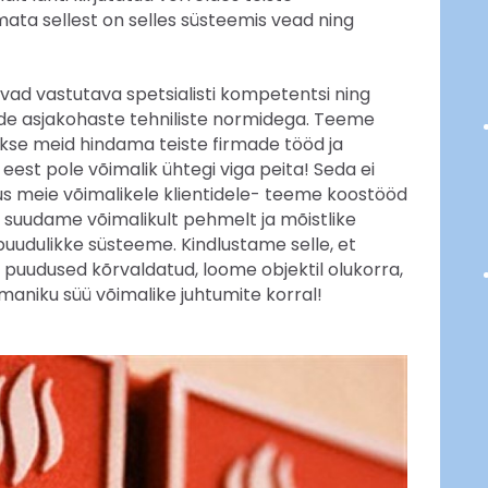
mata sellest on selles süsteemis vead ning
ad vastutava spetsialisti kompetentsi ning
ide asjakohaste tehniliste normidega. Teeme
takse meid hindama teiste firmade tööd ja
est pole võimalik ühtegi viga peita! Seda ei
us meie võimalikele klientidele- teeme koostööd
 suudame võimalikult pehmelt ja mõistlike
udulikke süsteeme. Kindlustame selle, et
 puudused kõrvaldatud, loome objektil olukorra,
maniku süü võimalike juhtumite korral!