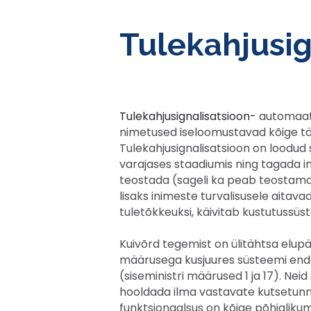
Tulekahjusig
Tulekahjusignalisatsioon-
automaatn
nimetused iseloomustavad kõige tä
Tulekahjusignalisatsioon on loodud 
varajases staadiumis ning tagada i
teostada (sageli ka peab teostama)
lisaks inimeste turvalisusele aitav
tuletõkkeuksi, käivitab kustutussüs
Kuivõrd tegemist on ülitähtsa elupä
määrusega kusjuures süsteemi end
(siseministri määrused 1 ja 17). Nei
hooldada ilma vastavate kutsetunnis
funktsionaalsus on kõige põhjalikuma