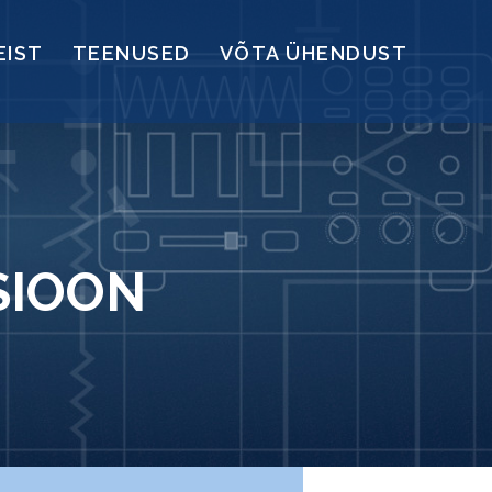
EIST
TEENUSED
VÕTA ÜHENDUST
SIOON