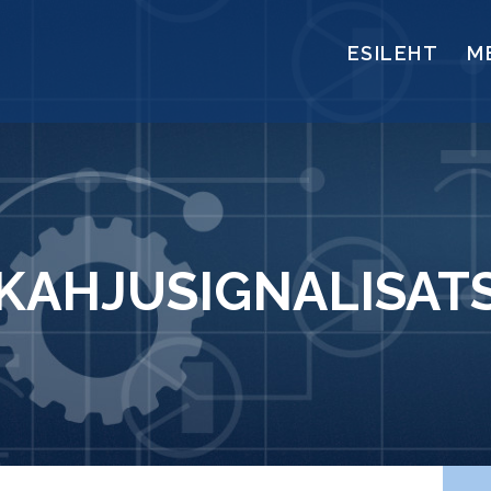
SERVICES
ESILEHT
M
PRIVACY
TERMS OF USE
KAHJUSIGNALISAT